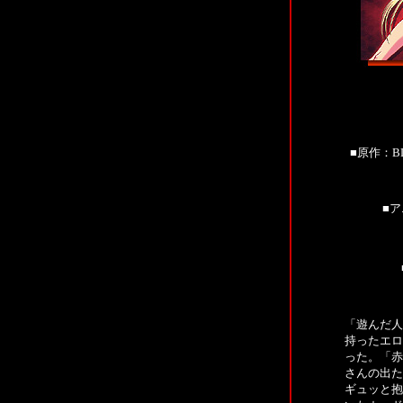
■
原作：BL
■
ア
「遊んだ人
持ったエロ
った。「赤
さんの出た
ギュッと抱