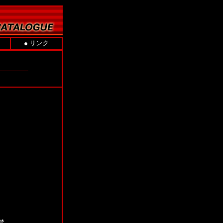
●
リンク
禁