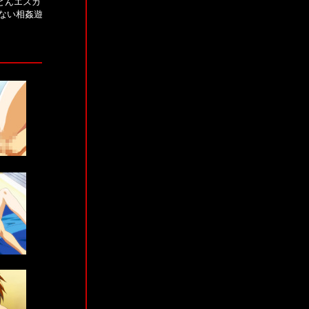
どんエスカ
ない相姦遊