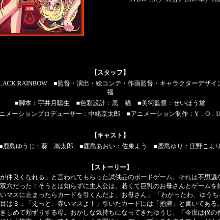
【スタッフ】
ACK RAINBOW
■
監督・演出・絵コンテ・作画監督・キャラクターデザイ
福
■
脚本：宇井月聡生
■
色彩設計：黒 猫
■
美術監督：せいほう堂
ニメーションプロデューサー：中緒京太郎
■
アニメーション制作：Y．O．U
【キャスト】
■
鹿島ゆうじ
：
葵 嵩太郎
■
鹿島あおい
：
佐東よう
■
鹿島ゆり
：庄野こよ
【ストーリー】
が仲良くなれる」と言われてもらった試供品のボードゲーム。それは不思議
双六だった！そうとは知らずに主人公は、若くて巨乳のお母さんとゲームを
いマスに止まったらカードを引くんだよ、お母さん」 「わかったわ、ゆうち
目は３．「えっと、赤いマスよ！」引いたカードには「抱擁」と書いてある
きしめて頬ずりする母。おかしな気持ちになってきたゆうじ。「今度は僕の