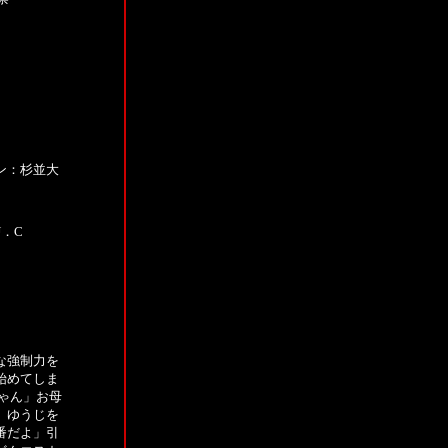
ン：杉並大
．C
り
な強制力を
始めてしま
ゃん」お母
。ゆうじを
番だよ」引