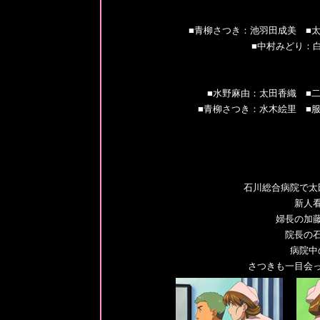
■青柳さつき：池羽田成美 ■
■中村みどり：
■水野麻由：太田香織 ■
■青柳さつき：水木絵里 ■
石川総合病院で太
新人
婦長の加
院長の
病院中
さつきも一目会